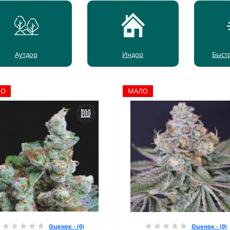
Аутдор
Индор
Быст
ЛО
МАЛО
Оценок - (0)
Оценок - (0)