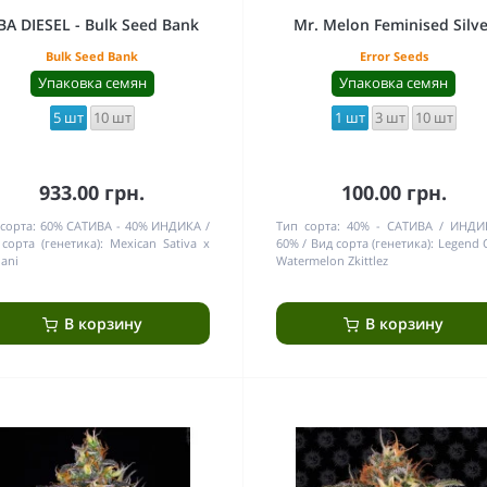
BA DIESEL - Bulk Seed Bank
Mr. Melon Feminised Silve
Bulk Seed Bank
Error Seeds
Упаковка семян
Упаковка семян
5 шт
10 шт
1 шт
3 шт
10 шт
933.00 грн.
100.00 грн.
сорта:
60% САТИВА - 40% ИНДИКА
Тип сорта:
40% - САТИВА / ИНДИ
сорта (генетика):
Mexican Sativa x
60%
Вид сорта (генетика):
Legend 
ani
Watermelon Zkittlez
В корзину
В корзину