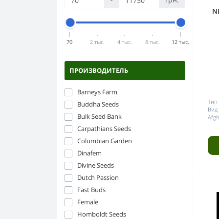
Компоненты ДНаТ
Силикон
Горшки и ёмкости
Бонги
N
ЭПРА
Стекло
Аксессуары для гровинга
Бумага папиросная
Керамика
70
2 тыс.
4 тыс.
8 тыс.
12 тыс.
Прессы для травы
Пластик
Напасы
ПРОИЗВОДИТЕЛЬ
Гриндеры
Barneys Farm
Тип 
Buddha Seeds
Вид 
Bulk Seed Bank
Afgh
Carpathians Seeds
Columbian Garden
Dinafem
Divine Seeds
Dutch Passion
Fast Buds
Female
Homboldt Seeds