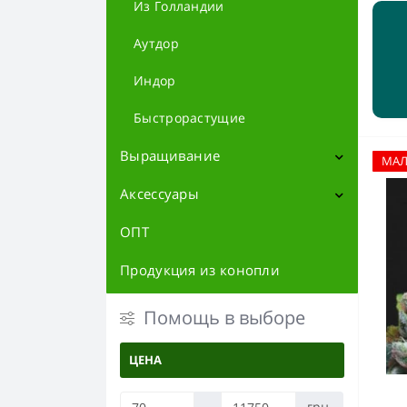
Из Голландии
Аутдор
Индор
Быстрорастущие
Выращивание
МА
Аксессуары
Контроль и измерение
Субстраты
ОПТ
Атрибутика
Вентиляция
Баблеры
Продукция из конопли
Фильтры
Освещение
Трубки
Помощь в выборе
LED Лампы
Гроубоксы
Дерево
Запчасти для бонгов
ЦЕНА
Отражатели
Металл
Удобрения
Контейнеры и тайники
-
грн.