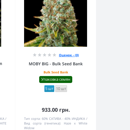
Оценок - (0)
m
MOBY BIG - Bulk Seed Bank
Bulk Seed Bank
Упаковка семян
5 шт
10 шт
933.00 грн.
ИКА
Тип сорта:
60% САТИВА - 40% ИНДИКА
HITE
Вид сорта (генетика):
Haze x White
Widow