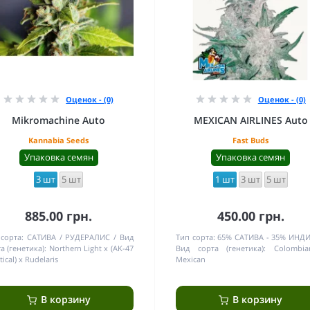
Оценок - (0)
Оценок - (0)
Mikromachine Auto
MEXICAN AIRLINES Auto
Kannabia Seeds
Fast Buds
Упаковка семян
Упаковка семян
3 шт
5 шт
1 шт
3 шт
5 шт
885.00 грн.
450.00 грн.
сорта:
САТИВА / РУДЕРАЛИС
Вид
Тип сорта:
65% САТИВА - 35% ИНД
а (генетика):
Northern Light x (AK-47
Вид сорта (генетика):
Colombi
tical) x Rudelaris
Mexican
В корзину
В корзину