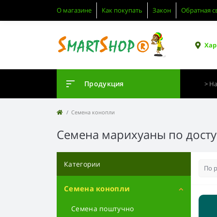
О магазине
Как покупать
Закон
Обратная с
Хар
Продукция
Семена конопли
Семена марихуаны по досту
Категории
Семена конопли
Семена поштучно