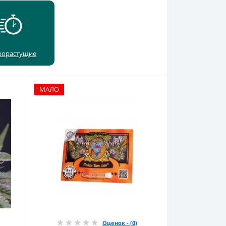
рорастущие
МАЛО
Оценок - (0)