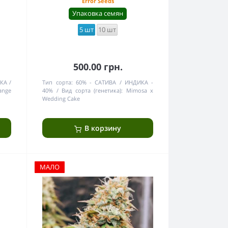
Error Seeds
Упаковка семян
5 шт
10 шт
500.00 грн.
ИКА
Тип сорта:
60% - САТИВА / ИНДИКА -
ange
40%
Вид сорта (генетика):
Mimosa x
Wedding Cake
В корзину
МАЛО