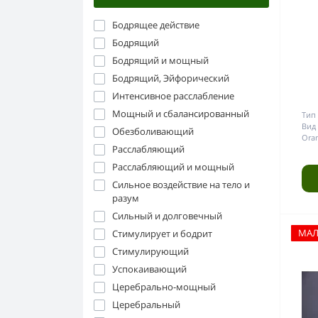
Бодрящее действие
Бодрящий
Бодрящий и мощный
Бодрящий, Эйфорический
Интенсивное расслабление
Мощный и сбалансированный
Тип 
Вид
Обезболивающий
Oran
Расслабляющий
Расслабляющий и мощный
Сильное воздействие на тело и
разум
Сильный и долговечный
МА
Стимулирует и бодрит
Стимулирующий
Успокаивающий
Церебрально-мощный
Церебральный