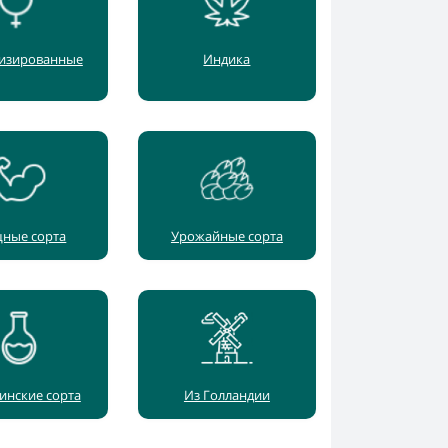
изированные
Индика
ные сорта
Урожайные сорта
инские сорта
Из Голландии