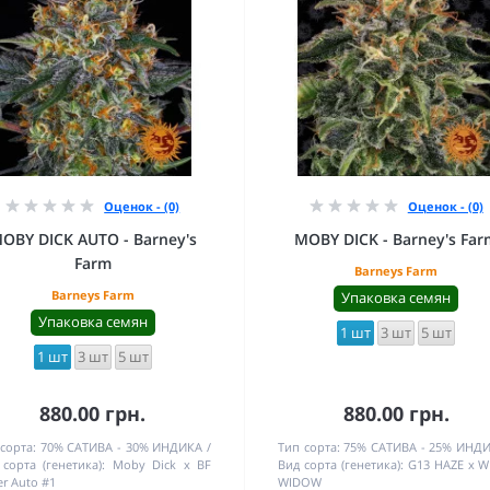
Оценок - (0)
Оценок - (0)
OBY DICK AUTO - Barney's
MOBY DICK - Barney's Far
Farm
Barneys Farm
Barneys Farm
Упаковка семян
Упаковка семян
1 шт
3 шт
5 шт
1 шт
3 шт
5 шт
880.00 грн.
880.00 грн.
сорта:
70% САТИВА - 30% ИНДИКА
Тип сорта:
75% САТИВА - 25% ИНД
сорта (генетика):
Moby Dick x BF
Вид сорта (генетика):
G13 HAZE x W
r Auto #1
WIDOW