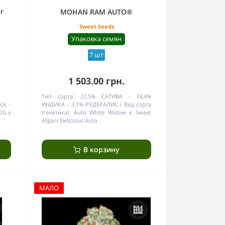
r
MOHAN RAM AUTO®
Sweet Seeds
Упаковка семян
7 шт
1 503.00 грн.
Тип сорта:
22,5% САТИВА - 74,4%
КА -
ИНДИКА - 3,1% РУДЕРАЛИС
Вид сорта
OG x
(генетика):
Аuto White Widow x Sweet
Afgani Delicious Auto
В корзину
МАЛО