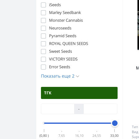
iSeeds
Marley Seedbank
Monster Cannabis
Neuroseeds
Pyramid Seeds
ROYAL QUEEN SEEDS
Sweet Seeds
VICTORY SEEDS
Error Seeds
M
Показать еще 2
ТГК
-
Тип 
Вид 
(0,80 )
7,65
16,10
24,55
33,00
Supe