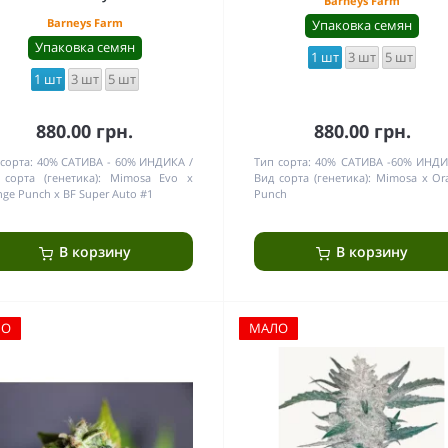
Barneys Farm
Barneys Farm
Упаковка семян
Упаковка семян
1 шт
3 шт
5 шт
1 шт
3 шт
5 шт
880.00 грн.
880.00 грн.
сорта:
40% САТИВА - 60% ИНДИКА
Тип сорта:
40% САТИВА -60% ИНД
 сорта (генетика):
Mimosa Evo x
Вид сорта (генетика):
Mimosa x Or
ge Punch x BF Super Auto #1
Punch
В корзину
В корзину
ЛО
МАЛО