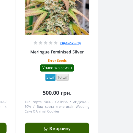
Оценок - (0)
Meringue Feminised Silver
Error Seeds
Упаковка семян
5 шт
10 шт
500.00 грн.
ИКА
Тип сорта:
50% - САТИВА / ИНДИКА -
an x
50%
Вид сорта (генетика):
Wedding
Cake X Animal Cookies
В корзину