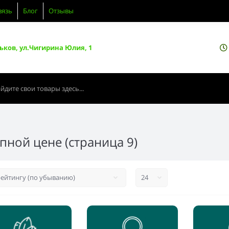
вязь
Блог
Отзывы
ьков, ул.Чигирина Юлия, 1
пной цене (страница 9)