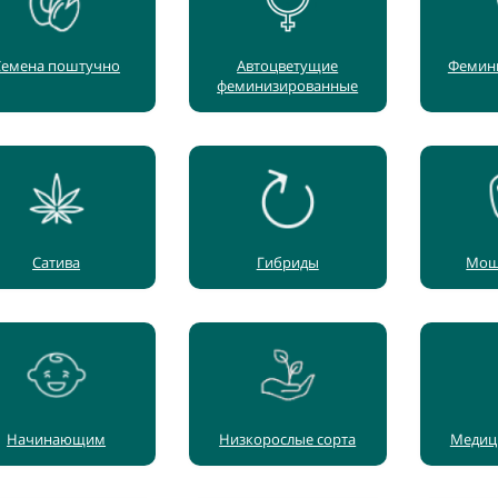
Семена поштучно
Автоцветущие
Фемин
феминизированные
Сатива
Гибриды
Мощ
Начинающим
Низкорослые сорта
Медиц