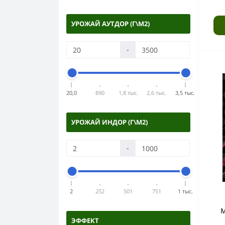
УРОЖАЙ АУТДОР (Г\М2)
-
20,0
890
1,8 тыс.
2,6 тыс.
3,5 тыс.
УРОЖАЙ ИНДОР (Г\М2)
-
2
252
501
751
1 тыс.
ЭФФЕКТ