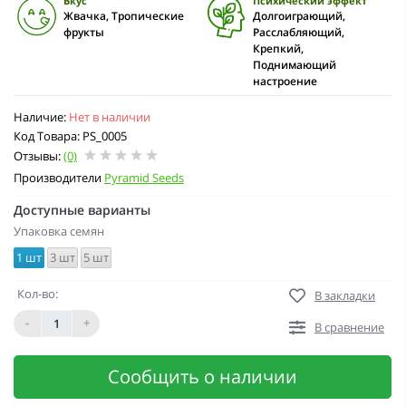
Вкус
Психический эффект
Жвачка, Тропические
Долгоиграющий,
фрукты
Расслабляющий,
Крепкий,
Поднимающий
настроение
Наличие:
Нет в наличии
Код Товара: PS_0005
Отзывы:
(0)
Производители
Pyramid Seeds
Доступные варианты
Упаковка семян
1 шт
3 шт
5 шт
Кол-во:
В закладки
-
+
В сравнение
Сообщить о наличии