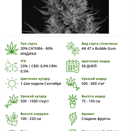
Тип сорта
Вид сорта (генетика)
20% САТИВА - 80%
AK 47 x Bubble Gum
ИНДИКА
ТГК
Цветение индор
23% | CBD: 0,9% CBN:
58 ДНЕЙ
0.5%
Цветение аутдор
Урожай индор
1-2ая недели Сентября
500 - 600 г/м²
Урожай аутдор
Высота индор
500 - 1500 г/куст
75 - 150 см
Высота снаружи
Аромат
100 - 220 см
Сладкие фрукты