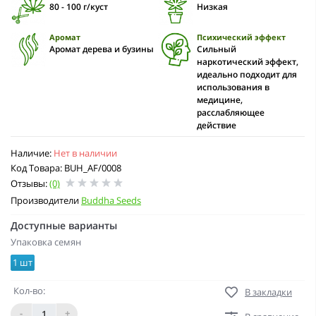
80 - 100 г/куст
Низкая
Аромат
Психический эффект
Aромат дерева и бузины
Сильный
наркотический эффект,
идеально подходит для
использования в
медицине,
расслабляющее
действие
Наличие:
Нет в наличии
Код Товара: BUH_AF/0008
Отзывы:
(0)
Производители
Buddha Seeds
Доступные варианты
Упаковка семян
1 шт
Кол-во:
В закладки
-
+