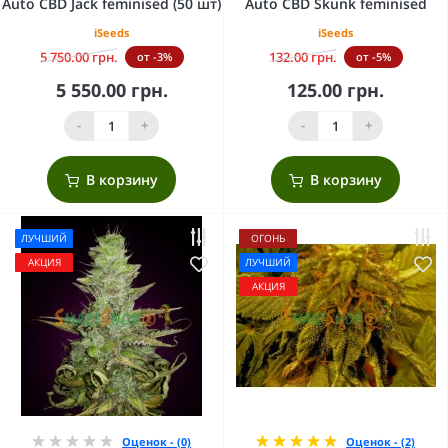
Auto CBD Jack feminised (50 шт)
Auto CBD Skunk feminised
iSeeds
iSeeds
5 750.00 грн.
132.00 грн.
от -3%
от -5%
5 550.00 грн.
125.00 грн.
-
+
-
+
В корзину
В корзину
ЛУЧШИЙ
ОГОНЬ
АКЦИЯ
ЛУЧШИЙ
АКЦИЯ
Оценок - (0)
Оценок - (2)