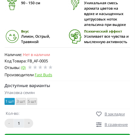
90 - 150 cм
Уникальная смесь
аромата цветов на
вдохе и насыщенных
цитрусовых ноток
апельсина при выдохе
Вкус
Психический эффект
Лимон, Острый,
Усиливает все чувства и
Травяной
мысленную активность
Наличие:
Нет в наличии
Код Товара: FB_AF-0005
Отзывы:
(0)
Производители
Fast Buds
Доступные варианты
Упаковка семян
1 шт
3 шт
5 шт
Кол-во:
В закладки
-
+
В сравнение