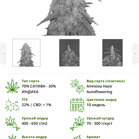
<
>
Тип сорта
Вид сорта (генетика)
70% САТИВА - 30%
Amnesia Haze
ИНДИКА
Autoflowering
ТГК
Цветение индор
22% | CBD: < 1%
10 недель
Урожай индор
Урожай аутдор
400 - 650 г/m2
70 - 300 г/куст
Высота индор
Аромат