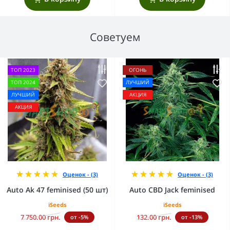
Советуем
ТОП 2023
ОГОНЬ
ТОП 2024
ЛУЧШИЙ
ЛУЧШИЙ
АКЦИЯ
АКЦИЯ
Оценок - (3)
Оценок - (3)
Auto Ak 47 feminised (50 шт)
Auto CBD Jack feminised
iSeeds
iSeeds
7 750.00 грн.
132.00 грн.
от -5%
от -13%