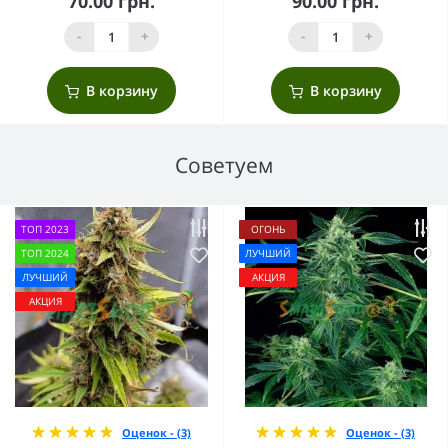
70.00 грн.
90.00 грн.
-
+
-
+
В корзину
В корзину
Советуем
ТОП 2023
ОГОНЬ
ТОП 2024
ЛУЧШИЙ
ЛУЧШИЙ
АКЦИЯ
АКЦИЯ
Оценок - (3)
Оценок - (3)