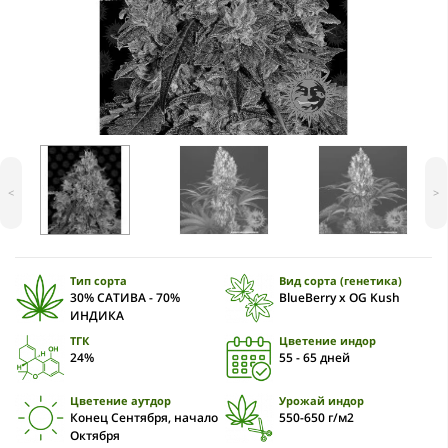
<
>
Тип сорта
Вид сорта (генетика)
30% САТИВА - 70%
BlueBerry x OG Kush
ИНДИКА
ТГК
Цветение индор
24%
55 - 65 дней
Цветение аутдор
Урожай индор
Конец Cентября, начало
550-650 г/м2
Октября