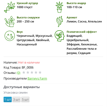
Урожай аутдор
Высота индор
1000 г/куст
100-110 cм
Высота снаружи
Аромат
200 – 250 см
Лимон, Сосна, Апельсин
Вкус
Психический эффект
Черничный, Мускусный,
Бодрящий,
Цитрусовый, Хвойный,
Церебральный,
Насыщенный
Эйфория, Хихиканье,
Расслабление тела и
разума, Седация
Наличие:
Нет в наличии
Код Товара: BF_0006
Отзывы:
(0)
Производители
Barneys Farm
Доступные варианты
Упаковка семян
1 шт
3 шт
5 шт