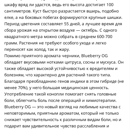
шкафу вряд ли удастся, ведь его высота достигает 100
сантиметров. Куст быстро разрастается вширь, подобно
елке, а на боковых побегах формируются крупные шишки.
Период цветения составляет 55 дней, а лучшее время для
сбора урожая на открытом воздухе — октябрь. С одного
квадратного метра можно собрать в среднем 600-700
грамм. Растения не требуют особого ухода и легко
переносят как холод, так и жару.
Помимо приятного аромата черники, Blueberry OG
обладает вкусовыми нотками цитруса, сосны и мускуса. Он
также обладает высокой устойчивостью к вредителям и
болезням, что характерно для растений такого типа.
Благодаря преобладанию генов индики в этом гибриде (не
менее 70%), у него большая медицинская ценность.
Употребление такой конопли помогает снять головные
боли, облегчить боль после операций и химиотерапии.
Blueberry OG — это новый взгляд на любимые качества с
неповторимым, приятным ароматом, который не только
снижает чувствительность к различным видам боли, но и
подарит вам удивительное чувство расслабления и