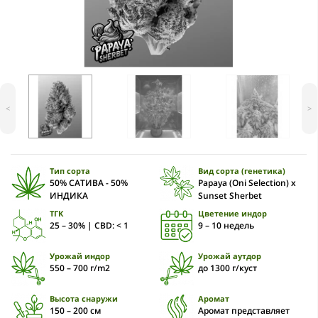
<
>
Тип сорта
Вид сорта (генетика)
50% САТИВА - 50%
Papaya (Oni Selection) x
ИНДИКА
Sunset Sherbet
ТГК
Цветение индор
25 – 30% | CBD: < 1
9 – 10 недель
Урожай индор
Урожай аутдор
550 – 700 г/m2
до 1300 г/куст
Высота снаружи
Аромат
150 – 200 cм
Аромат представляет