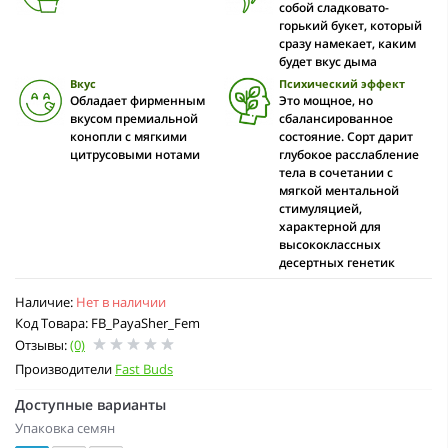
собой сладковато-
горький букет, который
сразу намекает, каким
будет вкус дыма
Вкус
Психический эффект
Обладает фирменным
Это мощное, но
вкусом премиальной
сбалансированное
конопли с мягкими
состояние. Сорт дарит
цитрусовыми нотами
глубокое расслабление
тела в сочетании с
мягкой ментальной
стимуляцией,
характерной для
высококлассных
десертных генетик
Наличие:
Нет в наличии
Код Товара: FB_PayaSher_Fem
Отзывы:
(0)
Производители
Fast Buds
Доступные варианты
Упаковка семян