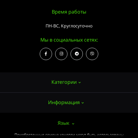
Время работы
ПН-ВС, Круглосуточно
Мы в социальных сетях:
Категории
Информация
Семена конопли
Выращивание
О нас
Язык
Аксессуары
Публичный договор (ОФЕРТА)
Приобретенные семена конопли могут быть использованы
Мощные сорта