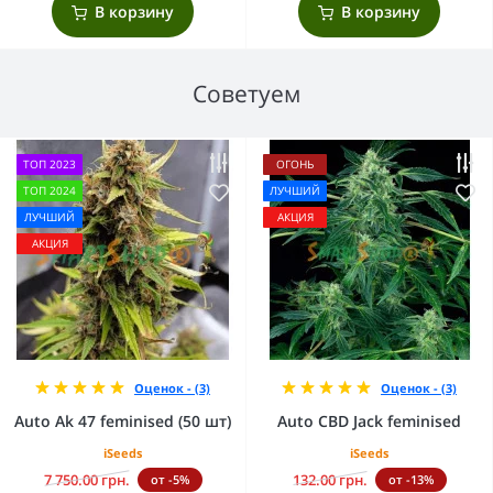
В корзину
В корзину
Советуем
ТОП 2023
ОГОНЬ
ТОП 2024
ЛУЧШИЙ
ЛУЧШИЙ
АКЦИЯ
АКЦИЯ
Оценок - (3)
Оценок - (3)
Auto Ak 47 feminised (50 шт)
Auto CBD Jack feminised
iSeeds
iSeeds
7 750.00 грн.
132.00 грн.
от -5%
от -13%