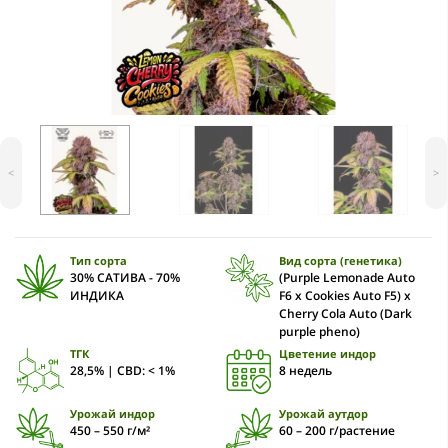
<
>
Тип сорта
Вид сорта (генетика)
30% САТИВА - 70%
(Purple Lemonade Auto
ИНДИКА
F6 x Cookies Auto F5) x
Cherry Cola Auto (Dark
purple pheno)
ТГК
Цветение индор
28,5% | CBD: < 1%
8 недель
Урожай индор
Урожай аутдор
450 – 550 г/м²
60 – 200 г/растение