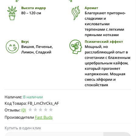
Высота индор
Аромат
80 – 120 cм
Благоухают приторно-
сладкими и
кисловатыми
терпенами с легкими
пряными нотками
Вкус
Психический эффект
Вишня, Печенье,
Мощный, но
Лимон, Сладкий
расслабляющий опыт в
сочетании с блаженным
церебральным кайфом,
который прогоняет
напряжение. Мощная
смесь эйфории и
спокойствия
Наличие:
В наличии
Код Товара: FB_LmChrCks_AF
Отзывы:
(0)
Производители
Fast Buds
Купить в один клик